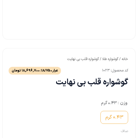
خانه
/
گوشواره طلا
/ گوشواره قلب بی نهایت
کد محصول: 1023
عیار 18/750:
18,696,700
تومان
گوشواره قلب بی نهایت
وزن
: 0.43 گرم
0.43 گرم
صاف