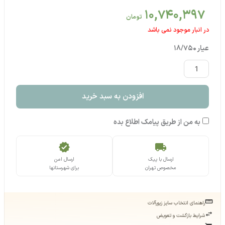
10,740,397
تومان
در انبار موجود نمی باشد
عیار 18/750
گوشواره
قلب
بی
افزودن به سبد خرید
نهایت
عدد
به من از طریق پیامک اطلاع بده
verified
local_shipping
ارسال با پیک
ارسال امن
مخصوص تهران
برای شهرستانها
straighten
راهنمای انتخاب سایز زیورآلات
swap_horiz
شرایط بازگشت و تعویض