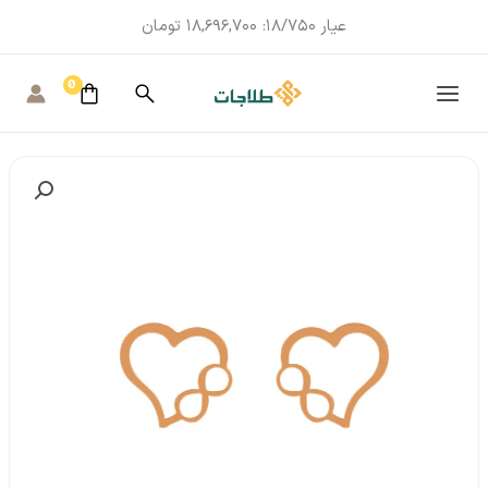
عیار 18/750:
18,696,700
تومان
MAIN
MENU