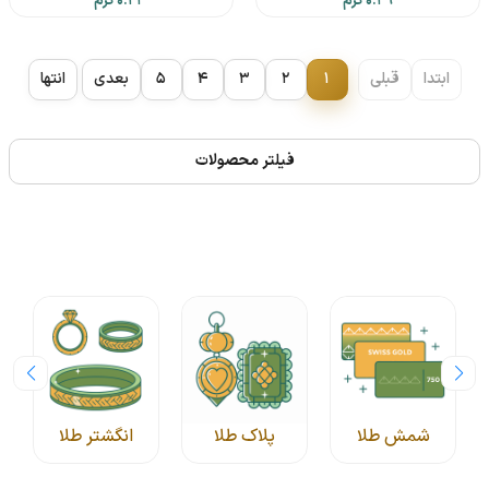
0.29 گرم
0.23 گرم
ابتدا
قبلی
1
2
3
4
5
بعدی
انتها
فیلتر محصولات
شمش طلا
پلاک طلا
انگشتر طلا