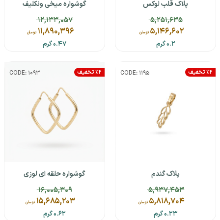
پلاک قلب لوکس
گوشواره میخی ونکلیف
12,133,057
5,251,635
11,890,396
5,146,602
تومان
تومان
0.2 گرم
0.47 گرم
٪2 تخفیف
٪2 تخفیف
CODE: 1093
CODE: 1195
پلاک گندم
گوشواره حلقه ای لوزی
16,005,309
5,937,453
15,685,203
5,818,704
تومان
تومان
0.23 گرم
0.62 گرم