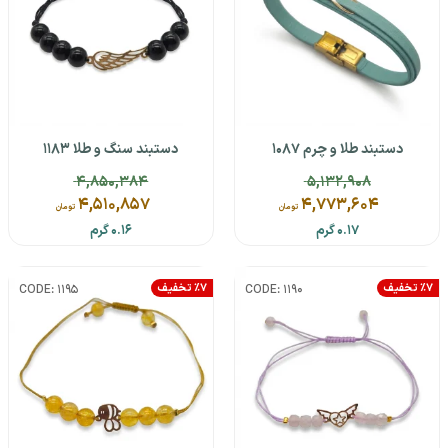
دستبند طلا و چرم 1087
دستبند سنگ و طلا 1183
4,850,384
5,132,908
4,510,857
4,773,604
تومان
تومان
0.17 گرم
0.16 گرم
٪7 تخفیف
٪7 تخفیف
CODE: 1195
CODE: 1190