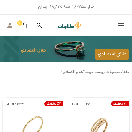
عیار 18/750:
18,825,900
تومان
MAIN
MENU
طلای اقتصادی
خانه
/ محصولات برچسب خورده “طلای اقتصادی”
٪2 تخفیف
٪2 تخفیف
CODE: 1144
CODE: 1126