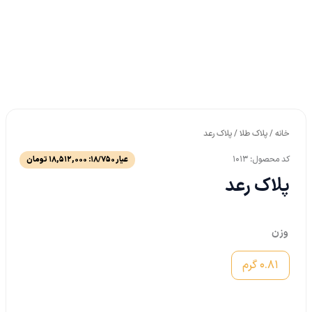
خانه
/
پلاک طلا
/ پلاک رعد
کد محصول: 1013
عیار 18/750:
18,512,000
تومان
پلاک رعد
وزن
0.81 گرم