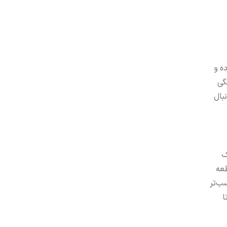
ه و
گی
بال
ک
طعه
اص مناسب‌تر
ا