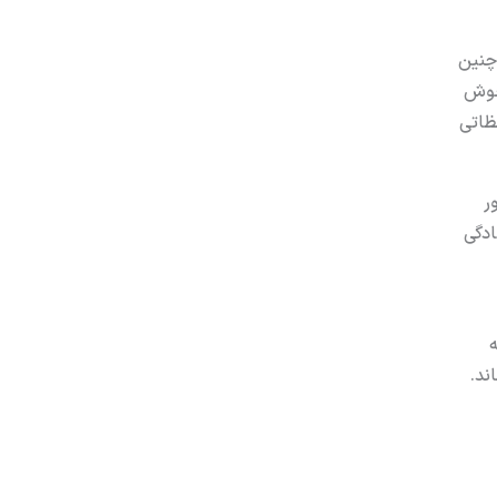
 چنین
 خوش
ظاتی
ر
ادگی
ه
ند.