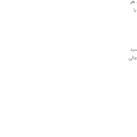
 هر
ا
سید
عالی