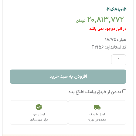
21,681,012
20,813,772
تومان
در انبار موجود نمی باشد
عیار 18/750
کد استاندارد: T2156
انگشتر
مینیمال
جفت
افزودن به سبد خرید
قلب
عدد
به من از طریق پیامک اطلاع بده
verified
local_shipping
ارسال با پیک
ارسال امن
مخصوص تهران
برای شهرستانها