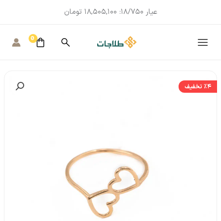
عیار 18/750:
18,505,100
تومان
MAIN
MENU
٪4
تخفیف